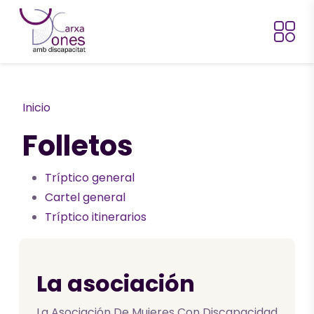
Pasar al contenido principal
Ruta de navegación
Inicio
Folletos
Tríptico general
Cartel general
Tríptico itinerarios
La asociación
La Asociación De Mujeres Con Discapacidad