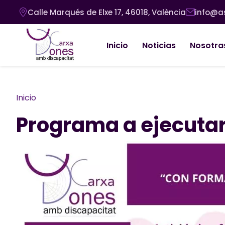
Pasar al contenido principal
Calle Marqués de Elxe 17, 46018, València
info@a
Navegación principal
Inicio
Noticias
Nosotra
Ruta de navegación
Inicio
Programa a ejecutar