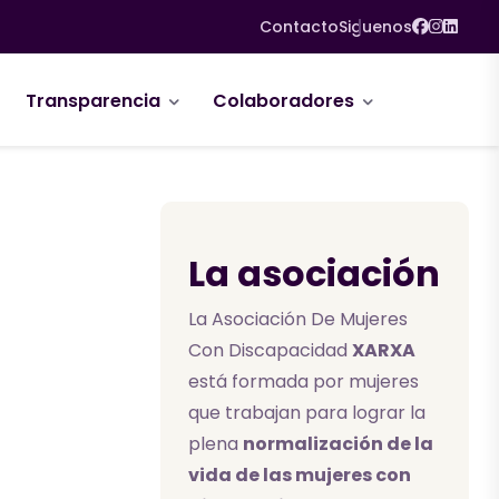
Faceboo
Insta
Linke
Contacto
Siguenos
Transparencia
Colaboradores
La asociación
La Asociación De Mujeres
Con Discapacidad
XARXA
está formada por mujeres
que trabajan para lograr la
plena
normalización de la
vida de las mujeres con