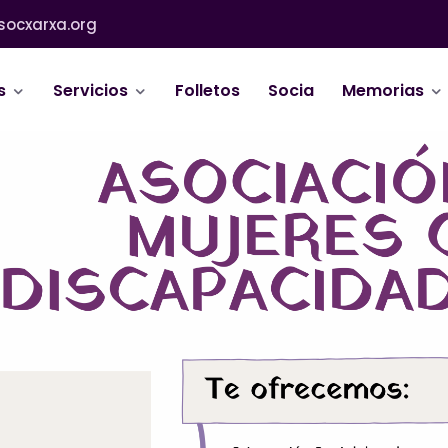
socxarxa.org
s
Servicios
Folletos
Socia
Memorias