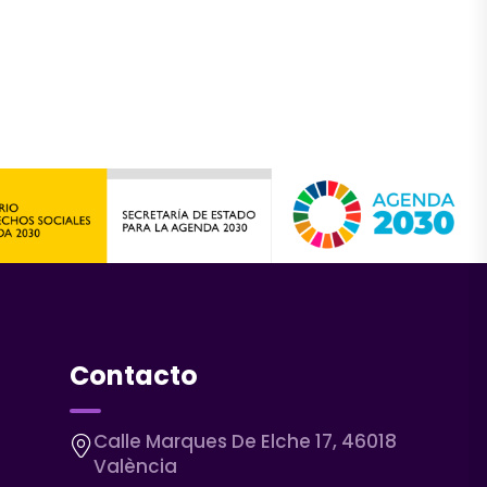
Contacto
Calle Marques De Elche 17, 46018
València